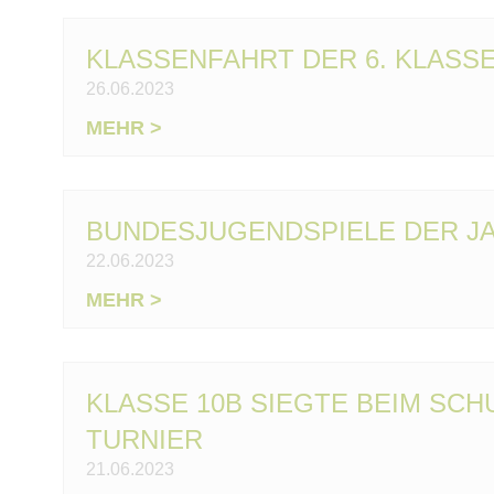
Patenmodell
Bilinguale
KLASSENFAHRT DER 6. KLAS
Angebote
26.06.2023
Sozialkompetenzen
Lernkompetenzen
KLASSENFAHRT
MEHR >
Weiterführende
DER
Schulen
6.
KLASSEN
Konzepte
BUNDESJUGENDSPIELE DER JA
NACH
Beratungsteam
22.06.2023
ROTENBURG
Beratung
/
BUNDESJUGENDSPIELE
MEHR >
Schulsozialarbeit
WÜMME
DER
SV
JAHRGÄNGE
Schulhof
5
KLASSE 10B SIEGTE BEIM SC
Förderungen
UND
Mathe
TURNIER
6
Deutsch
21.06.2023
Englisch