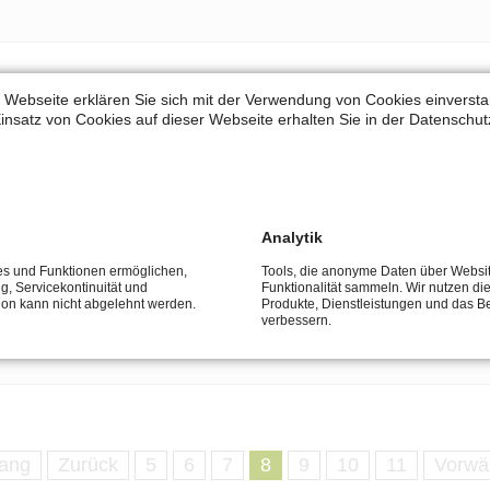
 Webseite erklären Sie sich mit der Verwendung von Cookies einverstan
RLIN
insatz von Cookies auf dieser Webseite erhalten Sie in der Datenschut
Analytik
ces und Funktionen ermöglichen,
Tools, die anonyme Daten über Websi
 PROFIL
ng, Servicekontinuität und
Funktionalität sammeln. Wir nutzen di
tion kann nicht abgelehnt werden.
Produkte, Dienstleistungen und das B
verbessern.
ang
Zurück
5
6
7
8
9
10
11
Vorwä