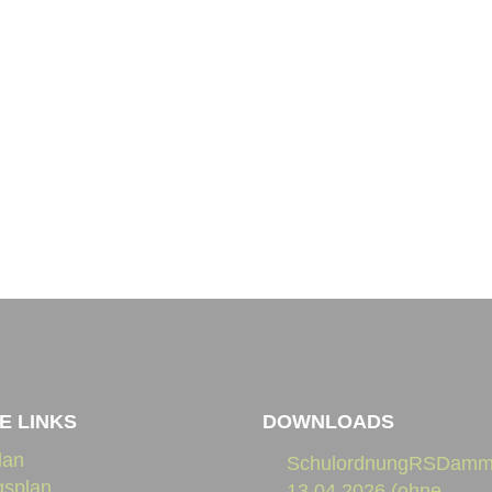
E LINKS
DOWNLOADS
lan
SchulordnungRSDamm
gsplan
13.04.2026 (ohne