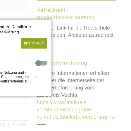
AstraDirekt -
Schließfachvermietung
den. Detaillierte
Direkter Link für die Realschule
zerklärung.
Damme zum Anbieter astradirect:
BESTÄTIGEN
Schülerbeförderung
Weitere Informationen erhalten
te-Nutzung und -
e Erkenntnisse, um unsere
Sie über die Internetseite der
enutzererlebnis zu
Schülerbeförderung vom
Landkreis Vechta:
https://www.landkreis-
vechta.de/ordnung-und-
verkehr/schuelerbefoerderung.html
rts
Ende