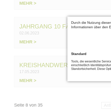
KLASSE
MEHR >
Abschlussklassen
10B
Aktuelles
SIEGTE
Veranstaltungen
BEIM
Durch die Nutzung dieser
JAHRGANG 10 FÄHRT NACH BE
Informationen über den E
SCHULÜBERGREIFENDEN
Eltern
02.06.2023
BEACHVOLLEYBALL-
Schulanmeldungen
TURNIER
Lernmittelausleihe
JAHRGANG
MEHR >
Förderverein
10
FÄHRT
Standard
Schulleben
NACH
Tools, die wesentliche Servi
Downloads
KREISHANDWERKERSCHAFT IM
einschließlich Identitätsprüfu
BERLIN
Vertretungsplan
Standortsicherheit. Diese Op
17.05.2023
Stundenplan
KREISHANDWERKERSCHAFT
MEHR >
Eltern
IM
&
PROFIL
Schüler
Kontakt
Seite 8 von 35
Anf
Lehrer