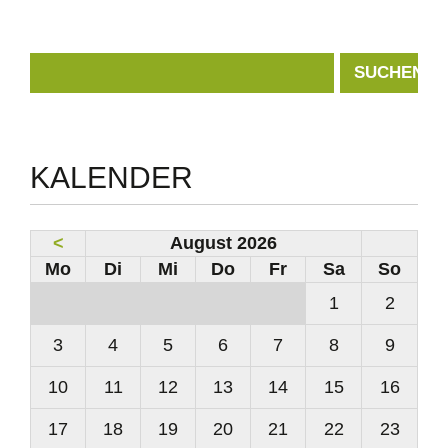
Suchbegriffe
SUCHEN
KALENDER
<
August 2026
ntag
enstag
ttwoch
nnerstag
eitag
mstag
nnta
Mo
Di
Mi
Do
Fr
Sa
So
1
2
3
4
5
6
7
8
9
10
11
12
13
14
15
16
17
18
19
20
21
22
23