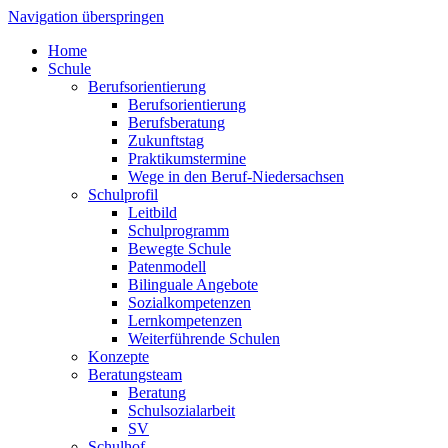
Navigation überspringen
Home
Schule
Berufsorientierung
Berufsorientierung
Berufsberatung
Zukunftstag
Praktikumstermine
Wege in den Beruf-Niedersachsen
Schulprofil
Leitbild
Schulprogramm
Bewegte Schule
Patenmodell
Bilinguale Angebote
Sozialkompetenzen
Lernkompetenzen
Weiterführende Schulen
Konzepte
Beratungsteam
Beratung
Schulsozialarbeit
SV
Schulhof