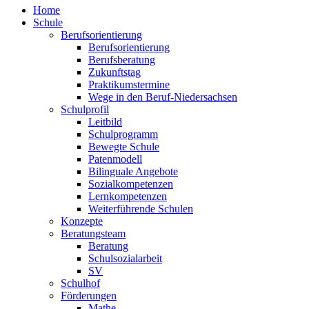
Home
Schule
Berufsorientierung
Berufsorientierung
Berufsberatung
Zukunftstag
Praktikumstermine
Wege in den Beruf-Niedersachsen
Schulprofil
Leitbild
Schulprogramm
Bewegte Schule
Patenmodell
Bilinguale Angebote
Sozialkompetenzen
Lernkompetenzen
Weiterführende Schulen
Konzepte
Beratungsteam
Beratung
Schulsozialarbeit
SV
Schulhof
Förderungen
Mathe