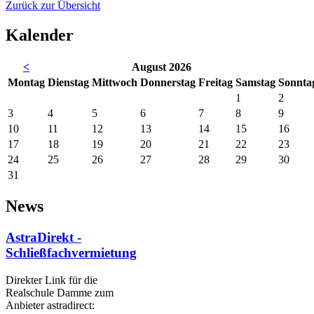
Zurück zur Übersicht
Kalender
<
August 2026
Mo
ntag
Di
enstag
Mi
ttwoch
Do
nnerstag
Fr
eitag
Sa
mstag
So
nnta
1
2
3
4
5
6
7
8
9
10
11
12
13
14
15
16
17
18
19
20
21
22
23
24
25
26
27
28
29
30
31
News
AstraDirekt -
Schließfachvermietung
Direkter Link für die
Realschule Damme zum
Anbieter astradirect: